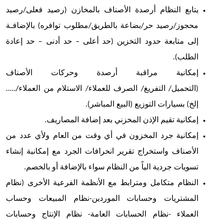
يتابع النظام أرصدة الأصناف بالمخازن (رصيد فعلى/رصيد
محجوز/رصيد حر/بضاعة بالطريق/مطلوب توافره) بالإضافـة
إلى متابعة حدود التخزين (حد أعلى
–
حد أدنى
–
حد إعادة
الطلب).
إمكانية مراقبة أرصدة وحركات الأصناف
(التحميل/ التفريغ/ الصرف للعملاء/ الاستلام من العملاء/.....
إلخ) بسيارات التوزيع (البيع المباشر).
إمكانية تقيم الإذن المخزني بعد إضافة المصاريف.
إمكانية جرد المخزون في أي وقت من العام ولأي عدد من
الأصناف واستخراج تقرير انحرافات الجرد مع إمكانية إنشاء
تسويات جردية الياً من النظام سواء بالإضافة أو بالخصم.
النظام متكامل ومترابط مع الأنظمة الفرعية الأخرى (نظام
المشتريات وحسابات الموردين-نظام المبيعات وحساب
العملاء -نظام الحسابات العامة- نظام الإنتاج وحسابات